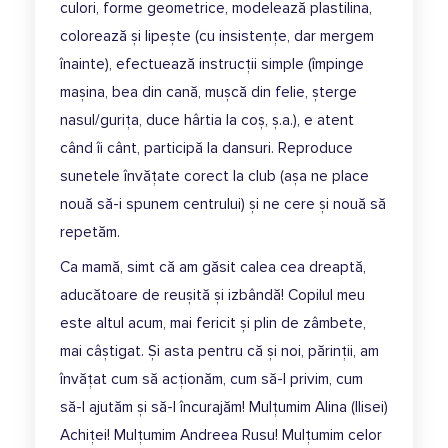
culori, forme geometrice, modelează plastilina,
colorează și lipește (cu insistențe, dar mergem
înainte), efectuează instrucții simple (împinge
mașina, bea din cană, mușcă din felie, șterge
nasul/gurița, duce hârtia la coș, ș.a.), e atent
când îi cânt, participă la dansuri. Reproduce
sunetele învățate corect la club (așa ne place
nouă să-i spunem centrului) și ne cere și nouă să
repetăm.
Ca mamă, simt că am găsit calea cea dreaptă,
aducătoare de reușită și izbândă! Copilul meu
este altul acum, mai fericit și plin de zâmbete,
mai câștigat. Și asta pentru că și noi, părinții, am
învățat cum să acționăm, cum să-l privim, cum
să-l ajutăm și să-l încurajăm! Mulțumim Alina (Ilisei)
Achiței! Mulțumim Andreea Rusu! Mulțumim celor