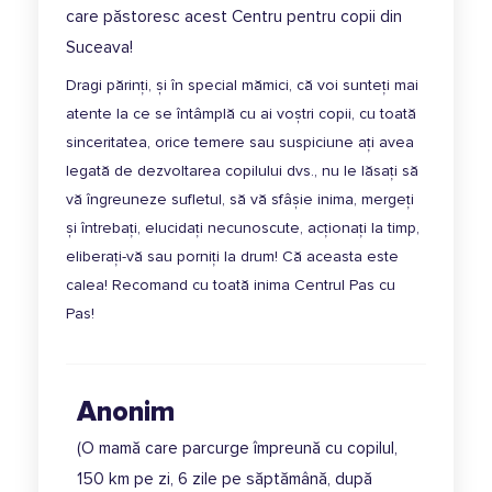
care păstoresc acest Centru pentru copii din
Suceava!
Dragi părinți, și în special mămici, că voi sunteți mai
atente la ce se întâmplă cu ai voștri copii, cu toată
sinceritatea, orice temere sau suspiciune ați avea
legată de dezvoltarea copilului dvs., nu le lăsați să
vă îngreuneze sufletul, să vă sfâșie inima, mergeți
și întrebați, elucidați necunoscute, acționați la timp,
eliberați-vă sau porniți la drum! Că aceasta este
calea! Recomand cu toată inima Centrul Pas cu
Pas!
Anonim
(O mamă care parcurge împreună cu copilul,
150 km pe zi, 6 zile pe săptămână, după