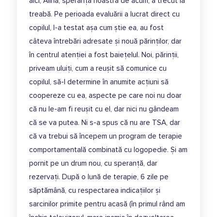
aici, Alina, speranța noastră de acum, a trecut la
treabă. Pe perioada evaluării a lucrat direct cu
copilul, l-a testat așa cum știe ea, au fost
câteva întrebări adresate și nouă părinților, dar
în centrul atenției a fost baiețelul. Noi, părinții,
priveam uluiți, cum a reușit să comunice cu
copilul, să-l determine în anumite acțiuni să
coopereze cu ea, aspecte pe care noi nu doar
că nu le-am fi reușit cu el, dar nici nu gândeam
că se va putea. Ni s-a spus că nu are TSA, dar
că va trebui să începem un program de terapie
comportamentală combinată cu logopedie. Și am
pornit pe un drum nou, cu speranță, dar
rezervați. După o lună de terapie, 6 zile pe
săptămână, cu respectarea indicațiilor și
sarcinilor primite pentru acasă (în primul rând am