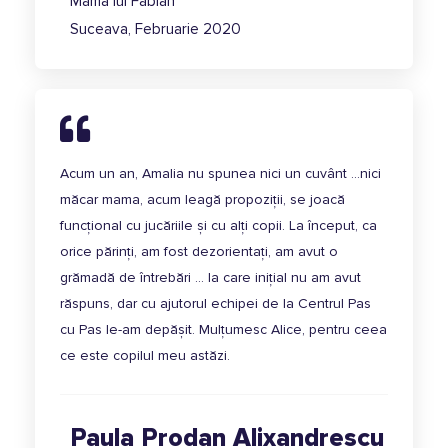
Mama lui Fabian
Suceava, Februarie 2020
Acum un an, Amalia nu spunea nici un cuvânt …nici
măcar mama, acum leagă propoziții, se joacă
funcțional cu jucăriile și cu alți copii. La început, ca
orice părinți, am fost dezorientați, am avut o
grămadă de întrebări … la care inițial nu am avut
răspuns, dar cu ajutorul echipei de la Centrul Pas
cu Pas le-am depășit. Mulțumesc Alice, pentru ceea
ce este copilul meu astăzi.
Paula Prodan Alixandrescu