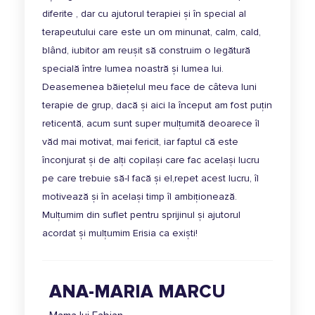
diferite , dar cu ajutorul terapiei și în special al
terapeutului care este un om minunat, calm, cald,
blând, iubitor am reușit să construim o legătură
specială între lumea noastră și lumea lui.
Deasemenea băiețelul meu face de câteva luni
terapie de grup, dacă și aici la început am fost puțin
reticentă, acum sunt super mulțumită deoarece îl
văd mai motivat, mai fericit, iar faptul că este
înconjurat și de alți copilași care fac același lucru
pe care trebuie să-l facă și el,repet acest lucru, îl
motivează și în același timp îl ambiționează.
Mulțumim din suflet pentru sprijinul și ajutorul
acordat și mulțumim Erisia ca exiști!
ANA-MARIA MARCU