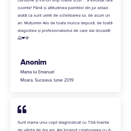
citindu-le și într-un timp foarte scurt … a evoluat fără
cuvinte! Până și altitudinea parintilor din jur astazi
arată ca sunt uimiti de schimbarea lui, de acum un
an. Mulțumim Alis de toata munca depusă, de toată
dragostea și profesionalismul de care dai dovadă!
🤗❤🌹
Anonim
Mama lui Emanuel
Moara, Suceava, Iunie 2019
Sunt mama unui copil diagnosticat cu TSA înainte
de vârsta de doi ani. Am început colaborarea cu d-