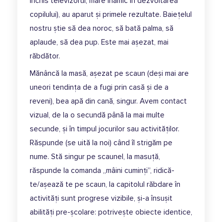
închis televizorul, mare inamic în dezvoltarea
copilului), au aparut și primele rezultate. Baiețelul
nostru știe să dea noroc, să bată palma, să
aplaude, să dea pup. Este mai așezat, mai
răbdător.
Mănâncă la masă, așezat pe scaun (deși mai are
uneori tendința de a fugi prin casă și de a
reveni), bea apă din cană, singur. Avem contact
vizual, de la o secundă până la mai multe
secunde, și în timpul jocurilor sau activităților.
Răspunde (se uită la noi) când îl strigăm pe
nume. Stă singur pe scaunel, la masuță,
răspunde la comanda ,,mâini cuminți”, ridică-
te/așează te pe scaun, la capitolul răbdare în
activități sunt progrese vizibile, și-a însușit
abilități pre-școlare: potrivește obiecte identice,