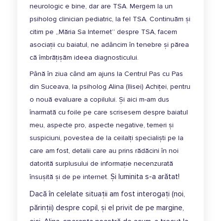
neurologic e bine, dar are TSA. Mergem la un
psiholog clinician pediatric, la fel TSA. Continuăm și
citim pe „Măria Sa Internet” despre TSA, facem
asociații cu baiatul, ne adâncim în tenebre și părea
că îmbrățișăm ideea diagnosticului.
Până în ziua când am ajuns la Centrul Pas cu Pas
din Suceava, la psiholog Alina (Ilisei) Achiței, pentru
o nouă evaluare a copilului. Și aici m-am dus
înarmată cu foile pe care scrisesem despre baiatul
meu, aspecte pro, aspecte negative, temeri și
suspiciuni, povestea de la ceilalți specialiști pe la
care am fost, detalii care au prins rădăcini în noi
datorită surplusului de informație necenzurată
Și luminita s-a arătat!
însușită și de pe internet.
Dacă în celelate situații am fost interogați (noi,
părinții) despre copil, și el privit de pe margine,