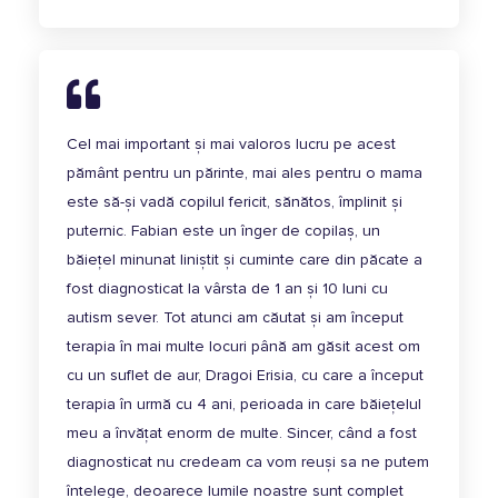
Cel mai important și mai valoros lucru pe acest
pământ pentru un părinte, mai ales pentru o mama
este să-și vadă copilul fericit, sănătos, împlinit și
puternic. Fabian este un înger de copilaș, un
băiețel minunat liniștit și cuminte care din păcate a
fost diagnosticat la vârsta de 1 an și 10 luni cu
autism sever. Tot atunci am căutat și am început
terapia în mai multe locuri până am găsit acest om
cu un suflet de aur, Dragoi Erisia, cu care a început
terapia în urmă cu 4 ani, perioada in care băiețelul
meu a învățat enorm de multe. Sincer, când a fost
diagnosticat nu credeam ca vom reuși sa ne putem
înțelege, deoarece lumile noastre sunt complet