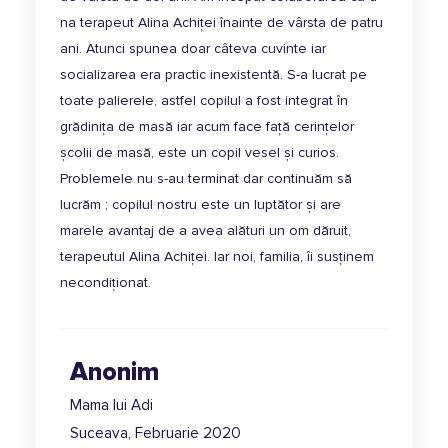
na terapeut Alina Achiței înainte de vârsta de patru
ani. Atunci spunea doar câteva cuvinte iar
socializarea era practic inexistentă. S-a lucrat pe
toate palierele, astfel copilul a fost integrat în
grădinița de masă iar acum face față cerințelor
școlii de masă, este un copil vesel și curios.
Problemele nu s-au terminat dar continuăm să
lucrăm ; copilul nostru este un luptător și are
marele avantaj de a avea alături un om dăruit,
terapeutul Alina Achiței. Iar noi, familia, îi susținem
necondiționat.
Anonim
Mama lui Adi
Suceava, Februarie 2020