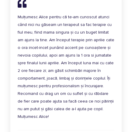
Mulțumesc Alice pentru că te-am cunoscut atunci
când nici nu găseam un terapeut sa fac terapie cu
fiul meu, fiind mama singura și cu un buget limitat
am ajuns la tine. Am început terapie prin aprilie cate
o ora incet-incet punând accent pe cunoaștere și
nevoia copilului, apoi am ajuns la 1 ora si jumatate
spre finalul lunii aprilie. Am început luna mai cu cate
2 ore fiecare zi; am găsit schimbări majore în
comportament, joacă, limbaj și dorințele copilul. Îți
mulțumesc pentru profesionalism și încurajare.
Recomand cu drag un om cu suflet și cu răbdare
de fier care poate ajuta sa facă ceea ce noi părinții
nu am putut și găsi calea de a-l ajuta pe copil.
Mulțumesc Alice!