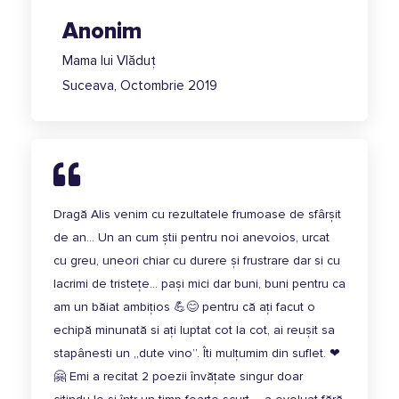
Anonim
Mama lui Vlăduț
Suceava, Octombrie 2019
Dragă Alis venim cu rezultatele frumoase de sfârșit
de an… Un an cum știi pentru noi anevoios, urcat
cu greu, uneori chiar cu durere și frustrare dar si cu
lacrimi de tristețe… pași mici dar buni, buni pentru ca
am un băiat ambițios 💪😊 pentru că ați facut o
echipă minunată si ați luptat cot la cot, ai reușit sa
stapânesti un ,,dute vino”. Îti mulțumim din suflet. ❤
🤗 Emi a recitat 2 poezii învățate singur doar